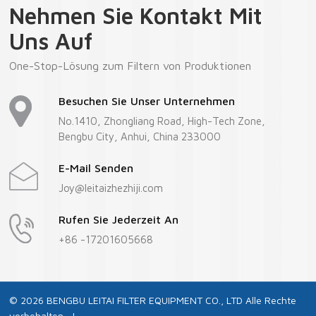
Nehmen Sie Kontakt Mit
Mehr
Mehr
Uns Auf
One-Stop-Lösung zum Filtern von Produktionen
Besuchen Sie Unser Unternehmen
No.1410, Zhongliang Road, High-Tech Zone,
Bengbu City, Anhui, China 233000
E-Mail Senden
Joy@leitaizhezhiji.com
Rufen Sie Jederzeit An
+86 -17201605668
© 2026 BENGBU LEITAI FILTER EQUIPMENT CO., LTD Alle Rechte
vorbehalten . |