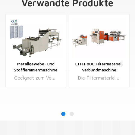
Verwandte Produkte
Metallgewebe- und
LTFH-800 Filtermaterial-
Stofflaminiermaschine
Verbundmaschine
Geeignet zum Verbinden von Eisendrahtgewebe und Vliesstoff in Grobfiltern mittlerer Effizienz.
Die Filtermaterial-Verbundmaschine LTFH-800 eignet sich zum Verbinden und Verarbeiten von Eisendrahtgewebe und Vliesstoffen in Grob- bis Mittelfiltern.
Erfahren Sie
Erfahren Sie