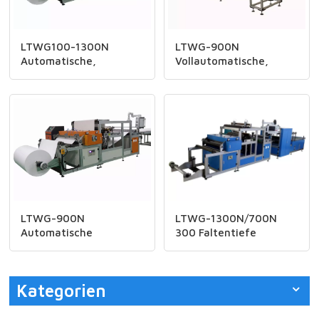
LTWG100-1300N
LTWG-900N
Automatische,
Vollautomatische,
separatorlose
separatorlose
Luftfiltermaschine
Klebemaschine
LTWG-900N
LTWG-1300N/700N
Automatische
300 Faltentiefe
Klebemaschine ohne
Vollautomatische CNC-
Trennwand
Mini-
Papierplissiermaschine
Kategorien
mit HEPA-Filter