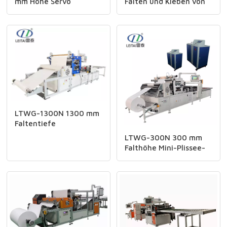
mm Höhe Servo
Falten und Kleben von
Papierfalt- und
großflächigen,
Klebelinie
hocheffizienten
Filterpatronen.
LTWG-1300N 1300 mm
Faltentiefe
Vollautomatische
LTWG-300N 300 mm
Hepa-Filter CNC Mini-
Falthöhe Mini-Plissee-
Papierfaltmaschine
Produktionslinie