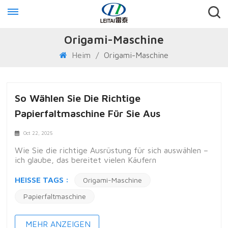
Origami-Maschine
Heim
/
Origami-Maschine
So Wählen Sie Die Richtige
Papierfaltmaschine Für Sie Aus
Oct 22, 2025
Wie Sie die richtige Ausrüstung für sich auswählen –
ich glaube, das bereitet vielen Käufern
Kopfzerbrechen, deshalb habe ich beschlossen, eine
Diskussion zu diesem Thema zu eröffnen.Im
HEISSE TAGS :
Origami-Maschine
Allgemeinen gibt es drei Szenarien. Nehmen wir als
Papierfaltmaschine
Beispiel eine Origami-Maschine: 1. Wenn Sie als neuer
Hersteller ein neues Produkt herstellen möchten, aber
mit dem Prozess noch nicht vertraut sind, müssen Sie
MEHR ANZEIGEN
zunächst den Produkttyp identifizieren, den Sie auf