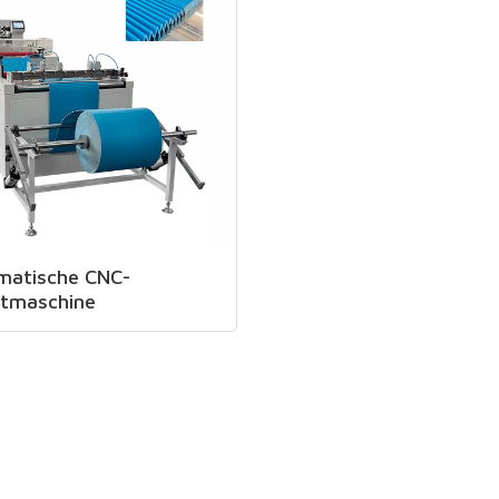
matische CNC-
ltmaschine