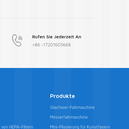
Rufen Sie Jederzeit An
+86 -17201605668
Produkte
Glasfaser-Faltmaschine
Messerfaltmaschine
g von HEPA-Filtern
Mini-Plissierung für Kunstfasern