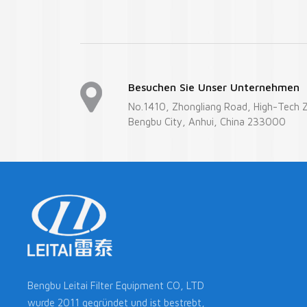
Besuchen Sie Unser Unternehmen
No.1410, Zhongliang Road, High-Tech 
Bengbu City, Anhui, China 233000
Bengbu Leitai Filter Equipment CO, LTD
wurde 2011 gegründet und ist bestrebt,