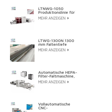
LTNWG-1050
Produktionslinie für
hochtemperaturbeständiges
MEHR ANZEIGEN
Glasfaserdraht-
Papierplissieren
LTWG-1300N 1300
mm Faltentiefe
Vollautomatische
MEHR ANZEIGEN
Hepa-Filter CNC
Mini-
Papierfaltmaschine
Automatische HEPA-
Filter-Faltmaschine,
Falt- und Klebelinie
MEHR ANZEIGEN
für synthetisches
Meltblown-
Kohlenstoffgewebe
Vollautomatische
CNC-
Papierfaltmaschine