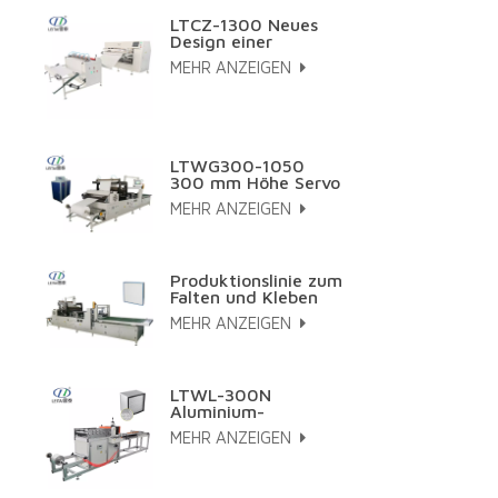
LTCZ-1300 Neues
Design einer
vollautomatischen
MEHR ANZEIGEN
HEPA-
Plisseemaschine
LTWG300-1050
300 mm Höhe Servo
Papierfalt- und
MEHR ANZEIGEN
Klebelinie
Produktionslinie zum
Falten und Kleben
von großflächigen,
MEHR ANZEIGEN
hocheffizienten
Filterpatronen.
LTWL-300N
Aluminium-
Wellblech-
MEHR ANZEIGEN
Herstellungsmaschine