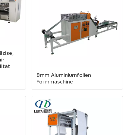
se, ​​
i-
ität
8mm Aluminiumfolien-
Formmaschine