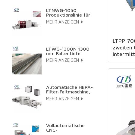
LTNWG-1050
Produktionslinie für
hochtemperaturbeständiges
MEHR ANZEIGEN
Glasfaserdraht-
Papierplissieren
LTPP-700
zweiten 
LTWG-1300N 1300
mm Faltentiefe
intermit
Vollautomatische
Klebever
MEHR ANZEIGEN
Hepa-Filter CNC
Mini-
Papierfaltmaschine
Automatische HEPA-
Filter-Faltmaschine,
Falt- und Klebelinie
MEHR ANZEIGEN
für synthetisches
Meltblown-
Kohlenstoffgewebe
Vollautomatische
CNC-
Papierfaltmaschine