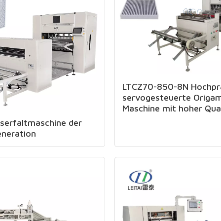
LTCZ70-850-8N Hochpräzi
servogesteuerte Origam
Maschine mit hoher Qual
serfaltmaschine der
neration