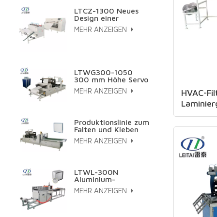
LTCZ-1300 Neues
Design einer
vollautomatischen
MEHR ANZEIGEN
HEPA-
Plisseemaschine
LTWG300-1050
300 mm Höhe Servo
Papierfalt- und
MEHR ANZEIGEN
HVAC-Fi
Klebelinie
Laminier
Produktionslinie zum
Falten und Kleben
von großflächigen,
MEHR ANZEIGEN
hocheffizienten
Filterpatronen.
LTWL-300N
Aluminium-
Wellblech-
MEHR ANZEIGEN
Herstellungsmaschine