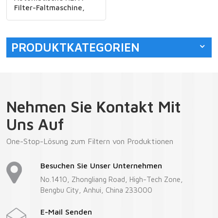
Filter-Faltmaschine,
Falt- und Klebelinie für
synthetisches
Meltblown-
PRODUKTKATEGORIEN
Kohlenstoffgewebe
Nehmen Sie Kontakt Mit
Uns Auf
One-Stop-Lösung zum Filtern von Produktionen
Besuchen Sie Unser Unternehmen
No.1410, Zhongliang Road, High-Tech Zone,
Bengbu City, Anhui, China 233000
E-Mail Senden