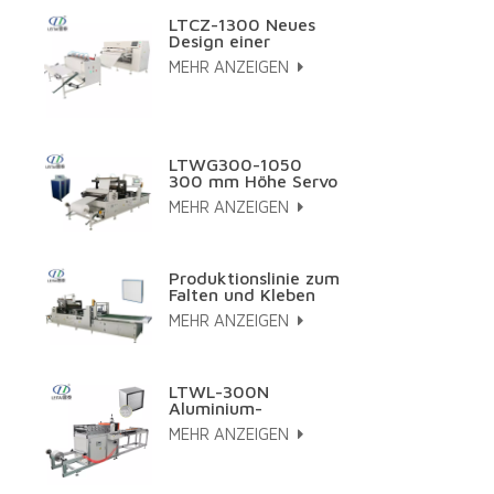
LTCZ-1300 Neues
Design einer
vollautomatischen
MEHR ANZEIGEN
HEPA-
Plisseemaschine
LTWG300-1050
300 mm Höhe Servo
Papierfalt- und
MEHR ANZEIGEN
Klebelinie
Produktionslinie zum
Falten und Kleben
von großflächigen,
MEHR ANZEIGEN
hocheffizienten
Filterpatronen.
LTWL-300N
Aluminium-
Wellblech-
MEHR ANZEIGEN
Herstellungsmaschine