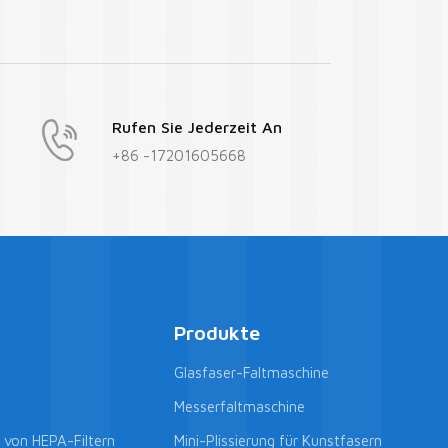
Rufen Sie Jederzeit An
+86 -17201605668
Produkte
Glasfaser-Faltmaschine
Messerfaltmaschine
g von HEPA-Filtern
Mini-Plissierung für Kunstfasern