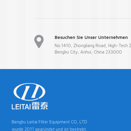
Besuchen Sie Unser Unternehmen
No.1410, Zhongliang Road, High-Tech 
Bengbu City, Anhui, China 233000
Bengbu Leitai Filter Equipment CO, LTD
wurde 2011 gegründet und ist bestrebt,