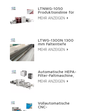
LTNWG-1050
Produktionslinie für
hochtemperaturbeständiges
MEHR ANZEIGEN
Glasfaserdraht-
Papierplissieren
LTWG-1300N 1300
mm Faltentiefe
Vollautomatische
MEHR ANZEIGEN
Hepa-Filter CNC
Mini-
Papierfaltmaschine
Automatische HEPA-
Filter-Faltmaschine,
Falt- und Klebelinie
MEHR ANZEIGEN
für synthetisches
Meltblown-
Kohlenstoffgewebe
Vollautomatische
CNC-
Papierfaltmaschine